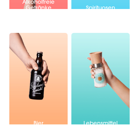
Alkoholfreie
Getränke
Spirituosen
Bier
Lebensmittel