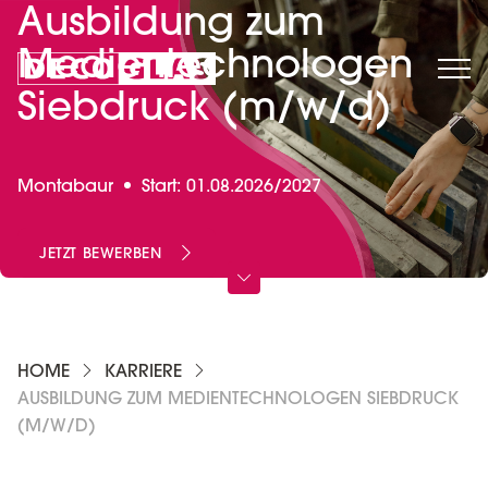
Ausbildung zum
Medientechnologen
Siebdruck (m/w/d)
Montabaur
Start: 01.08.2026/2027
JETZT BEWERBEN
HOME
KARRIERE
AUSBILDUNG ZUM MEDIENTECHNOLOGEN SIEBDRUCK
(M/W/D)